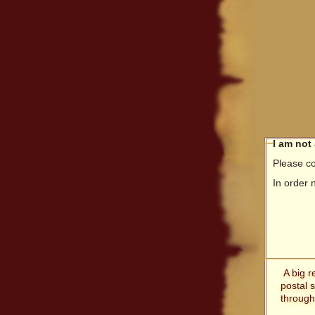
I am not
Please co
In order 
A big r
postal 
through