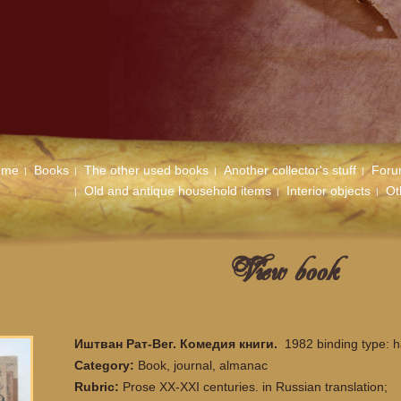
ome
Books
The other used books
Another collector's stuff
For
Old and antique household items
Interior objects
Ot
View book
Иштван Рат-Вег. Комедия книги.
1982 binding type: 
Category:
Book, journal, almanac
Rubric:
Prose XX-XXI centuries. in Russian translation;