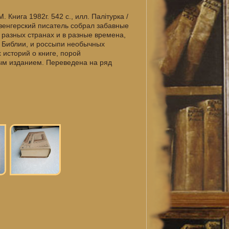
М. Книга 1982г. 542 с., илл. Палiтурка /
венгерский писатель собрал забавные
 разных странах и в разные времена,
о Библии, и россыпи необычных
 историй о книге, порой
тым изданием. Переведена на ряд