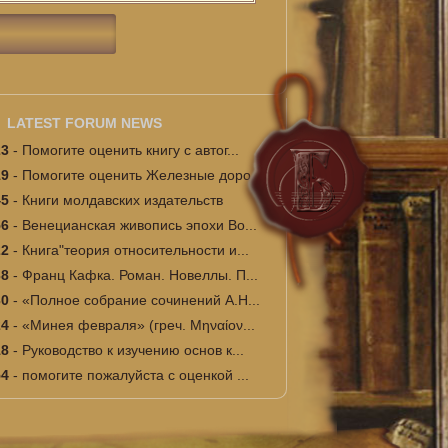
LATEST FORUM NEWS
23
-
Помогите оценить книгу с автог...
19
-
Помогите оценить Железные доро...
45
-
Книги молдавских издательств
56
-
Венецианская живопись эпохи Во...
22
-
Книга"теория относительности и...
38
-
Франц Кафка. Роман. Новеллы. П...
30
-
«Полное собрание сочинений А.Н...
24
-
«Минея февраля» (греч. Μηναίον...
18
-
Руководство к изучению основ к...
54
-
помогите пожалуйста с оценкой ...