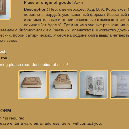
Place of origin of goods:
Азия
Description:
Пер. с венгерского. Худ. В. А. Корольков. 
переплет: твердый, уменьшенный формат. Известный 
и занимательные истории, связанные с жизнью книги в
начиная `от Адама`. Тут и мнимо ученые разыскания 
легенды о библиофилах и о `знатных` опечатках и множество других
еских, порой сатирических. У себя на родине книга вышла четвер
х языков.
ost
)
 грн.
ring please read description of seller!
FORM
 * is required
ease enter a valid email address. Seller will contact you.