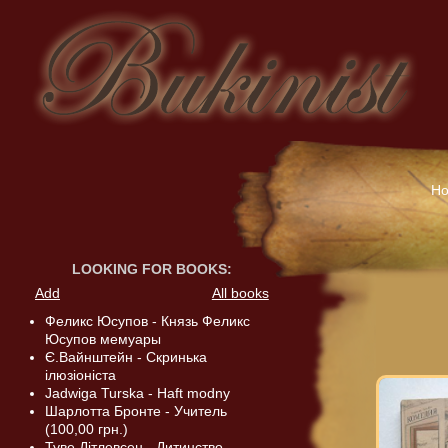
H
LOOKING FOR BOOKS
:
Add
All books
Феликс Юсупов - Князь Феликс
Юсупов мемуары
Є.Вайнштейн - Скринька
ілюзіоніста
Jadwiga Turska - Haft modny
Шарлотта Бронте - Учитель
(100,00 грн.)
Туве Дітлевсен - Дитинство