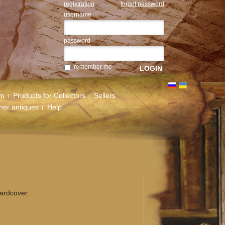
registration
forgot password
username
password
remember me
um
Products for Collectors
Sellers
her antiques
Help
hardcover.