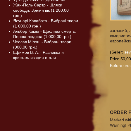
Жан-Поль Сартр - Шляхи
свободи. Зрілий вік (1 200,00
грн.)
Ясунарі Кавабата - Вибрані твори
(1 000,00 грн.)
заглавий, 
Альбер Камю - Щаслива смерть.
юмористич
Перша людина (1 000,00 грн.)
европейски
Чеслав Мілош - Вибрані твори
(900,00 грн.)
(Seller:
sev
Ефимов В. А. - Разливка и
кристаллизация стали.
Price 50,00
Before orde
ORDER 
Marked with
Warning! Pl