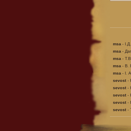
msa
-
І.Д
msa
-
Да
msa
-
Т.В
msa
-
В.
msa
-
І. 
sevost
-
sevost
-
sevost
-
sevost
-
sevost
-