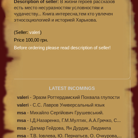
Description of seller:
В жизни героев рассказов
есть место несуразностям условностям и
чудачеству... Книга интересна,тем кто увлечен
этносоциологией и историей Харькова.
(Seller:
valeri
)
Price 100,00 грн.
Before ordering please read description of seller!
LATEST INCOMINGS
valeri
-
Эразм Роттердамский Похвала глупости
valeri
-
C.С. Лавров Универсальный язык
программи...
msa
-
Михайло Сергійович Грушевський.
Ілюстров...
msa
-
І.Д.Назаренко, Г.М.Мултих, А.А.Гречко, С...
msa
-
Дагмар Гейдова, Ян Дурдик, Людмила
Кибал...
msa
-
Т.В. Іовлева, Ю. Пернатьєв, О. Очкурова,...