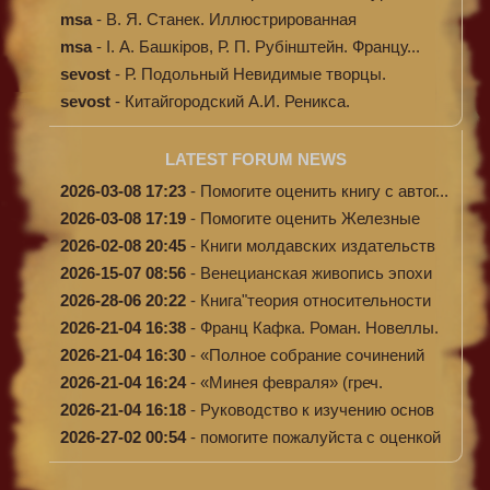
msa
-
В. Я. Станек. Иллюстрированная
энциклопе...
msa
-
І. А. Башкіров, Р. П. Рубінштейн. Францу...
sevost
-
Р. Подольный Невидимые творцы.
sevost
-
Китайгородский А.И. Реникса.
LATEST FORUM NEWS
2026-03-08 17:23
-
Помогите оценить книгу с автог...
2026-03-08 17:19
-
Помогите оценить Железные
доро...
2026-02-08 20:45
-
Книги молдавских издательств
2026-15-07 08:56
-
Венецианская живопись эпохи
Во...
2026-28-06 20:22
-
Книга"теория относительности
и...
2026-21-04 16:38
-
Франц Кафка. Роман. Новеллы.
П...
2026-21-04 16:30
-
«Полное собрание сочинений
А.Н...
2026-21-04 16:24
-
«Минея февраля» (греч.
Μηναίον...
2026-21-04 16:18
-
Руководство к изучению основ
к...
2026-27-02 00:54
-
помогите пожалуйста с оценкой
...