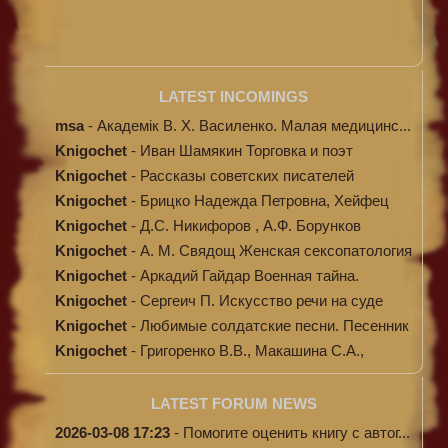
LATEST INCOMINGS
msa
-
Академік В. Х. Василенко. Малая медицинс...
Knigochet
-
Иван Шамякин Торговка и поэт
Knigochet
-
Рассказы советских писателей
Knigochet
-
Брицко Надежда Петровна, Хейфец
Аркадий ...
Knigochet
-
Д.С. Никифоров , А.Ф. Борунков
Дипломати...
Knigochet
-
А. М. Свядощ Женская сексопатология
Knigochet
-
Аркадий Гайдар Военная тайна.
Судьба бар...
Knigochet
-
Сергеич П. Искусство речи на суде
Knigochet
-
Любимые солдатские песни. Песенник
(с н...
Knigochet
-
Григоренко В.В., Макашина С.А.,
Машински...
LATEST FORUM NEWS
2026-03-08 17:23
-
Помогите оценить книгу с автог...