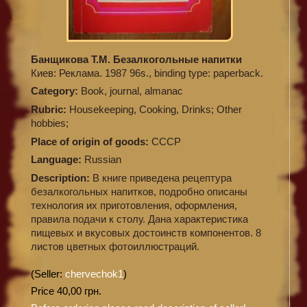
Банщикова Т.М. Безалкогольные напитки
Киев: Реклама. 1987 96s., binding type: paperback.
Category:
Book, journal, almanac
Rubric:
Housekeeping, Cooking, Drinks; Other
hobbies;
Place of origin of goods:
СССР
Language:
Russian
Description:
В книге приведена рецептура
безалкогольных напитков, подробно описаны
технология их приготовления, оформления,
правила подачи к столу. Дана характеристика
пищевых и вкусовых достоинств компонентов. 8
листов цветных фотоиллюстраций.
(Seller:
chervechok1
)
Price 40,00 грн.