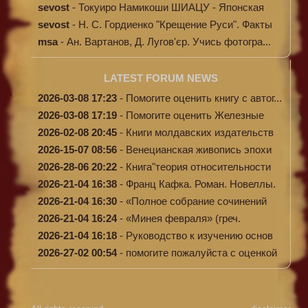
sevost
-
Токуиро Намикоши ШИАЦУ - Японская
терапи...
sevost
-
Н. С. Гордиенко "Крещение Руси". Факты
п...
msa
-
Ан. Вартанов, Д. Лугов'єр. Учись фотогра...
LATEST FORUM NEWS
2026-03-08 17:23
-
Помогите оценить книгу с автог...
2026-03-08 17:19
-
Помогите оценить Железные
доро...
2026-02-08 20:45
-
Книги молдавских издательств
2026-15-07 08:56
-
Венецианская живопись эпохи
Во...
2026-28-06 20:22
-
Книга"теория относительности
и...
2026-21-04 16:38
-
Франц Кафка. Роман. Новеллы.
П...
2026-21-04 16:30
-
«Полное собрание сочинений
А.Н...
2026-21-04 16:24
-
«Минея февраля» (греч.
Μηναίον...
2026-21-04 16:18
-
Руководство к изучению основ
к...
2026-27-02 00:54
-
помогите пожалуйста с оценкой
...