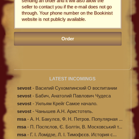
sending an order and it will also allow the
seller to contact you if the e-mail does not go
through. Your phone number on the Bookinist
website is not publicly available.
LATEST INCOMINGS
sevost
-
Василий Сухомлинский О воспитании
sevost
-
Бабич, Анатолий Павлович Чудеса
исцелени...
sevost
-
Уильям Крейг Самое начало.
Происхождение...
sevost
-
Чанышев А.Н. Аристотель.
msa
-
А. Н. Бакулєв, Ф. Н. Петров. Популярная ...
msa
-
П. Поспєлов, Є. Болтін, В. Московський т...
msa
-
Г. І. Ломідзе, Л. І. Тимофєєв. История с...