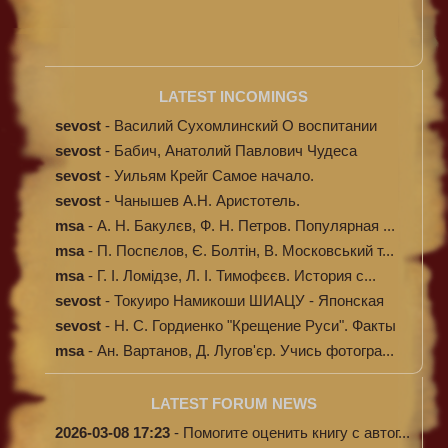
LATEST INCOMINGS
sevost
-
Василий Сухомлинский О воспитании
sevost
-
Бабич, Анатолий Павлович Чудеса
исцелени...
sevost
-
Уильям Крейг Самое начало.
Происхождение...
sevost
-
Чанышев А.Н. Аристотель.
msa
-
А. Н. Бакулєв, Ф. Н. Петров. Популярная ...
msa
-
П. Поспєлов, Є. Болтін, В. Московський т...
msa
-
Г. І. Ломідзе, Л. І. Тимофєєв. История с...
sevost
-
Токуиро Намикоши ШИАЦУ - Японская
терапи...
sevost
-
Н. С. Гордиенко "Крещение Руси". Факты
п...
msa
-
Ан. Вартанов, Д. Лугов'єр. Учись фотогра...
LATEST FORUM NEWS
2026-03-08 17:23
-
Помогите оценить книгу с автог...