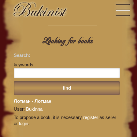
Looking for books
Search:
keywords
Лотман - Лотман
User:
BukInna
To propose a book, it is necessary
register
as seller
or
login
.