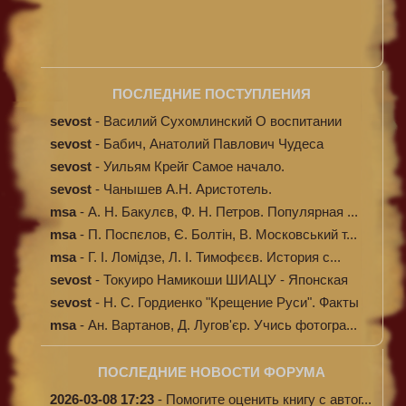
ПОСЛЕДНИЕ ПОСТУПЛЕНИЯ
sevost
-
Василий Сухомлинский О воспитании
sevost
-
Бабич, Анатолий Павлович Чудеса
исцелени...
sevost
-
Уильям Крейг Самое начало.
Происхождение...
sevost
-
Чанышев А.Н. Аристотель.
msa
-
А. Н. Бакулєв, Ф. Н. Петров. Популярная ...
msa
-
П. Поспєлов, Є. Болтін, В. Московський т...
msa
-
Г. І. Ломідзе, Л. І. Тимофєєв. История с...
sevost
-
Токуиро Намикоши ШИАЦУ - Японская
терапи...
sevost
-
Н. С. Гордиенко "Крещение Руси". Факты
п...
msa
-
Ан. Вартанов, Д. Лугов'єр. Учись фотогра...
ПОСЛЕДНИЕ НОВОСТИ ФОРУМА
2026-03-08 17:23
-
Помогите оценить книгу с автог...