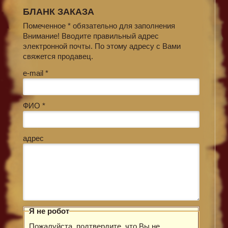
БЛАНК ЗАКАЗА
Помеченное * обязательно для заполнения
Внимание! Вводите правильный адрес
электронной почты. По этому адресу с Вами
свяжется продавец.
e-mail *
ФИО *
адрес
Я не робот
Пожалуйста, подтвердите, что Вы не