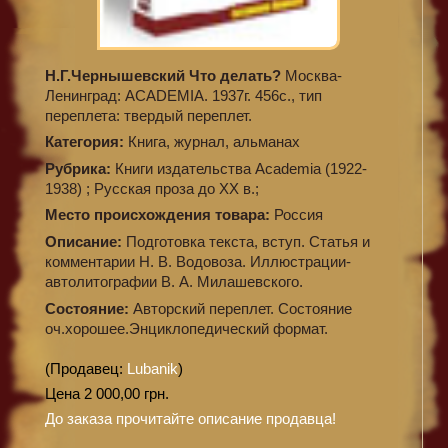
Н.Г.Чернышевский Что делать?
Москва-
Ленинград: ACADEMIA. 1937г. 456с., тип
переплета: твердый переплет.
Категория:
Книга, журнал, альманах
Рубрика:
Книги издательства Academia (1922-
1938) ; Русская проза до XX в.;
Место происхождения товара:
Россия
Описание:
Подготовка текста, вступ. Статья и
комментарии Н. В. Водовоза. Иллюстрации-
автолитографии В. А. Милашевского.
Состояние:
Авторский переплет. Состояние
оч.хорошее.Энциклопедический формат.
(Продавец:
Lubanik
)
Цена 2 000,00 грн.
До заказа прочитайте описание продавца!