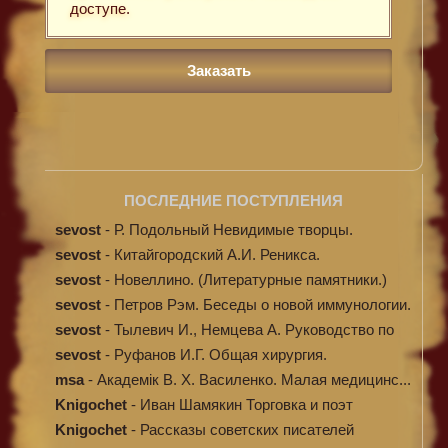
доступе.
ПОСЛЕДНИЕ ПОСТУПЛЕНИЯ
sevost
-
Р. Подольный Невидимые творцы.
sevost
-
Китайгородский А.И. Реникса.
sevost
-
Новеллино. (Литературные памятники.)
sevost
-
Петров Рэм. Беседы о новой иммунологии.
sevost
-
Тылевич И., Немцева А. Руководство по
ме...
sevost
-
Руфанов И.Г. Общая хирургия.
msa
-
Академік В. Х. Василенко. Малая медицинс...
Knigochet
-
Иван Шамякин Торговка и поэт
Knigochet
-
Рассказы советских писателей