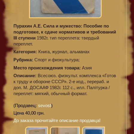
Пурахин А.Е. Сила и мужество: Пособие по
подготовке, к сдаче нормативов и требований
III ступени
1982г. тип переплета: твердый
переплет.
Категория:
Книга, журнал, альманах
Рубрика:
Спорт и физкультура;
Место происхождения товара:
Азия
Описание:
Всесоюз. физкульт. комплекса «Готов
к труду и обороне СССР». 2-е изд., перераб. и
доп. М. ДОСААФ 1982г. 112 с., илл. Палiтурка /
переплет: мягкий, обычный формат.
(Продавец:
sevost
)
Цена 40,00 грн.
До заказа прочитайте описание продавца!