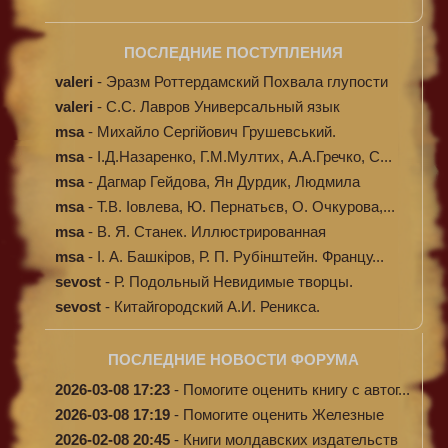
ПОСЛЕДНИЕ ПОСТУПЛЕНИЯ
valeri
-
Эразм Роттердамский Похвала глупости
valeri
-
C.С. Лавров Универсальный язык
программи...
msa
-
Михайло Сергійович Грушевський.
Ілюстров...
msa
-
І.Д.Назаренко, Г.М.Мултих, А.А.Гречко, С...
msa
-
Дагмар Гейдова, Ян Дурдик, Людмила
Кибал...
msa
-
Т.В. Іовлева, Ю. Пернатьєв, О. Очкурова,...
msa
-
В. Я. Станек. Иллюстрированная
энциклопе...
msa
-
І. А. Башкіров, Р. П. Рубінштейн. Францу...
sevost
-
Р. Подольный Невидимые творцы.
sevost
-
Китайгородский А.И. Реникса.
ПОСЛЕДНИЕ НОВОСТИ ФОРУМА
2026-03-08 17:23
-
Помогите оценить книгу с автог...
2026-03-08 17:19
-
Помогите оценить Железные
доро...
2026-02-08 20:45
-
Книги молдавских издательств