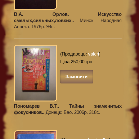
В.А. Орлов. Искусство
смелых,сильных,ловких..
Минск: Народная
Асвета. 1976р. 94с.
(Продавець:
valeri
)
Ціна 250,00 грн.
Замовити
Пономарев В.Т.. Тайны знаменитых
фокусников..
Донецк: Бао. 2006р. 318с.