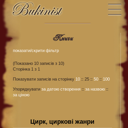
Книги
показати/скрити фiльтр
(Показано 10 записів з 10)
Сторінка 1 з 1
Показувати записів на сторінку
10
::
25
::
50
::
100
Упорядкувати
за датою створення
::
за назвою
::
за ціною
Цирк, циркові жанри