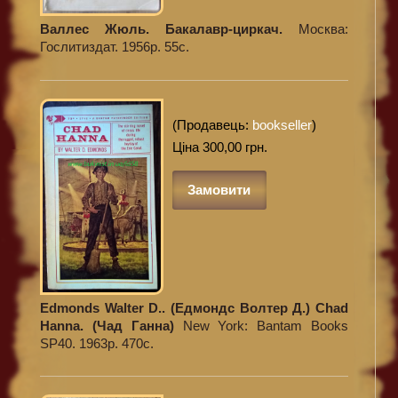
Валлес Жюль. Бакалавр-циркач.
Москва:
Гослитиздат. 1956р. 55с.
(Продавець:
bookseller
)
Ціна 300,00 грн.
Замовити
Edmonds Walter D.. (Едмондс Волтер Д.) Chad
Hanna. (Чад Ганна)
New York: Bantam Books
SP40. 1963р. 470с.