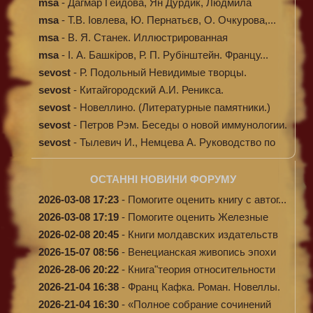
msa
-
Дагмар Гейдова, Ян Дурдик, Людмила
Кибал...
msa
-
Т.В. Іовлева, Ю. Пернатьєв, О. Очкурова,...
msa
-
В. Я. Станек. Иллюстрированная
энциклопе...
msa
-
І. А. Башкіров, Р. П. Рубінштейн. Францу...
sevost
-
Р. Подольный Невидимые творцы.
sevost
-
Китайгородский А.И. Реникса.
sevost
-
Новеллино. (Литературные памятники.)
sevost
-
Петров Рэм. Беседы о новой иммунологии.
sevost
-
Тылевич И., Немцева А. Руководство по
ме...
ОСТАННІ НОВИНИ ФОРУМУ
2026-03-08 17:23
-
Помогите оценить книгу с автог...
2026-03-08 17:19
-
Помогите оценить Железные
доро...
2026-02-08 20:45
-
Книги молдавских издательств
2026-15-07 08:56
-
Венецианская живопись эпохи
Во...
2026-28-06 20:22
-
Книга"теория относительности
и...
2026-21-04 16:38
-
Франц Кафка. Роман. Новеллы.
П...
2026-21-04 16:30
-
«Полное собрание сочинений