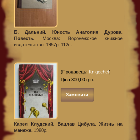
Б. Дальний. Юность Анатолия Дурова.
Повесть.
Москва: Воронежское книжное
издательство. 1957р. 112с.
(Продавець:
Knigochet
)
Ціна 300,00 грн.
Замовити
Карел Клудский, Вацлав Цибула. Жизнь на
манеже.
1980р.