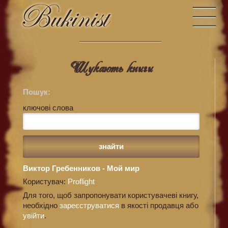
Шукають книги
Пошук:
ключові слова
Виктор Гребенников - Мой мир
Користувач:
Proflight
Для того, щоб запропонувати користувачеві книгу,
необхідно
зареєструватися
в якості продавця або
увійти
.