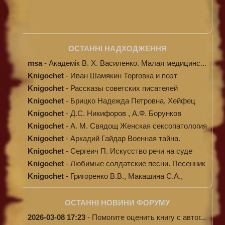
ОСТАННІ НАДХОДЖЕННЯ
msa
-
Академік В. Х. Василенко. Малая медицинс...
Knigochet
-
Иван Шамякин Торговка и поэт
Knigochet
-
Рассказы советских писателей
Knigochet
-
Брицко Надежда Петровна, Хейфец
Аркадий ...
Knigochet
-
Д.С. Никифоров , А.Ф. Борунков
Дипломати...
Knigochet
-
А. М. Свядощ Женская сексопатология
Knigochet
-
Аркадий Гайдар Военная тайна.
Судьба бар...
Knigochet
-
Сергеич П. Искусство речи на суде
Knigochet
-
Любимые солдатские песни. Песенник
(с н...
Knigochet
-
Григоренко В.В., Макашина С.А.,
Машински...
ОСТАННІ НОВИНИ ФОРУМУ
2026-03-08 17:23
-
Помогите оценить книгу с автог...