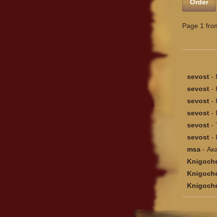
Order
Page 1 fro
sevost
-
sevost
-
sevost
-
sevost
-
sevost
-
sevost
-
msa
-
Ак
Knigoch
Knigoch
Knigoch
...