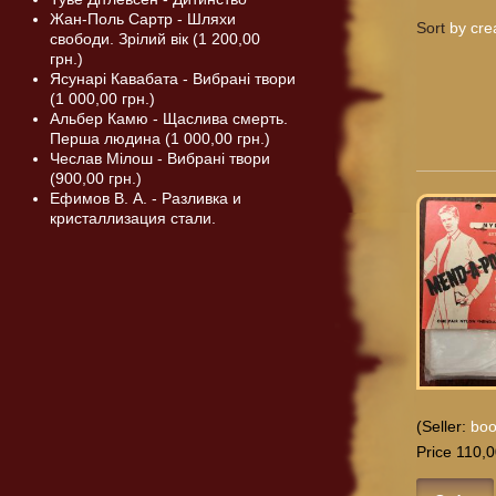
Жан-Поль Сартр - Шляхи
Sort
by cre
свободи. Зрілий вік (1 200,00
грн.)
Ясунарі Кавабата - Вибрані твори
(1 000,00 грн.)
Альбер Камю - Щаслива смерть.
Перша людина (1 000,00 грн.)
Чеслав Мілош - Вибрані твори
(900,00 грн.)
Ефимов В. А. - Разливка и
кристаллизация стали.
(Seller:
boo
Price 110,0