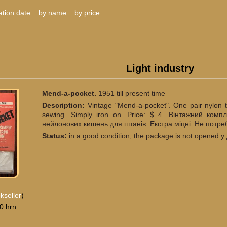
ation date
::
by name
::
by price
Light industry
Mend-a-pocket.
1951 till present time
Description:
Vintage "Mend-a-pocket". One pair nylon 
sewing. Simply iron on. Price: $ 4. Вінтажний ком
нейлонових кишень для штанів. Екстра міцні. Не потре
Status:
in a good condition, the package is not opened 
kseller
)
0 hrn.