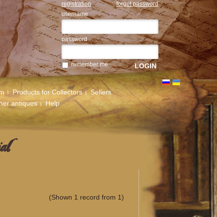
registration
forgot password
username
password
remember me
um
Products for Collectors
Sellers
her antiques
Help
al
(Shown 1 record from 1)