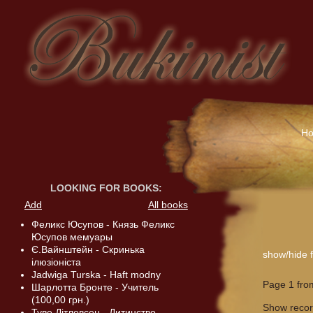
H
LOOKING FOR BOOKS
:
Add
All books
Феликс Юсупов - Князь Феликс
Юсупов мемуары
Є.Вайнштейн - Скринька
show/hide fi
ілюзіоніста
Jadwiga Turska - Haft modny
Page 1 fro
Шарлотта Бронте - Учитель
(100,00 грн.)
Show reco
Туве Дітлевсен - Дитинство