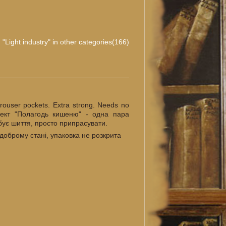
"Light industry" in other categories(166)
trouser pockets. Extra strong. Needs no
плект "Полагодь кишеню" - одна пара
бує шиття, просто припрасувати.
у доброму стані, упаковка не розкрита