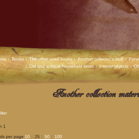
ome
Books
The other used books
Another collector's stuff
For
Old and antique household items
Interior objects
Ot
Another collection materi
lter
m 1
rds per page
10
::
25
::
50
::
100