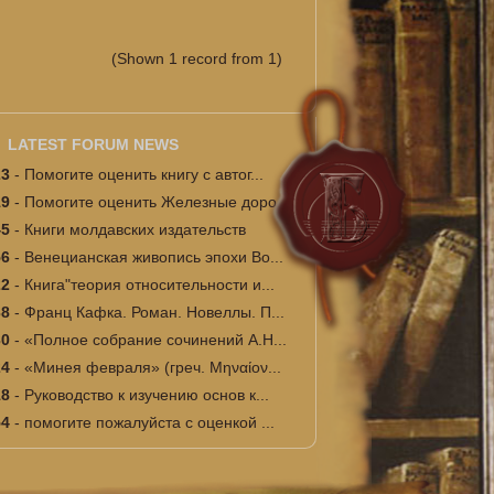
(Shown 1 record from 1)
LATEST FORUM NEWS
23
-
Помогите оценить книгу с автог...
19
-
Помогите оценить Железные доро...
45
-
Книги молдавских издательств
56
-
Венецианская живопись эпохи Во...
22
-
Книга"теория относительности и...
38
-
Франц Кафка. Роман. Новеллы. П...
30
-
«Полное собрание сочинений А.Н...
24
-
«Минея февраля» (греч. Μηναίον...
18
-
Руководство к изучению основ к...
54
-
помогите пожалуйста с оценкой ...