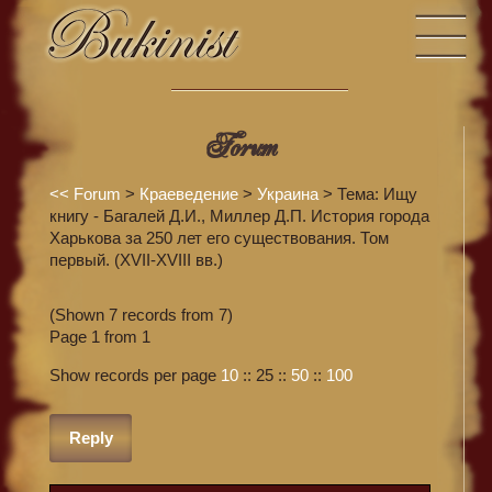
Forum
<<
Forum
>
Краеведение
>
Украина
> Тема: Ищу
книгу - Багалей Д.И., Миллер Д.П. История города
Харькова за 250 лет его существования. Том
первый. (XVII-XVIII вв.)
(Shown 7 records from 7)
Page 1 from 1
Show records per page
10
::
25
::
50
::
100
Reply