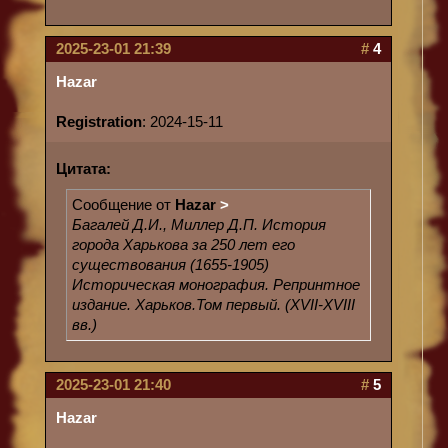
2025-23-01 21:39
#
4
Hazar
Registration
: 2024-15-11
Цитата:
Сообщение от
Hazar
>
Багалей Д.И., Миллер Д.П. История
города Харькова за 250 лет его
существования (1655-1905)
Историческая монография. Репринтное
издание. Харьков.Том первый. (XVII-XVIII
вв.)
2025-23-01 21:40
#
5
Hazar