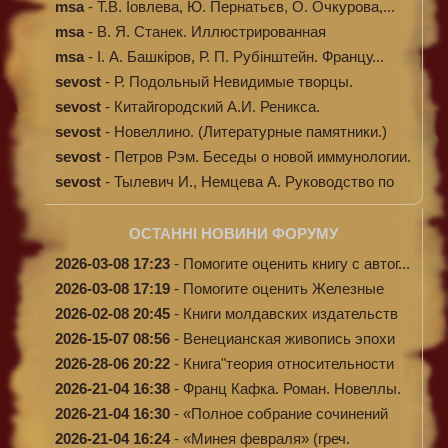
Кибал...
msa
-
Т.В. Іовлева, Ю. Пернатьєв, О. Очкурова,...
msa
-
В. Я. Станек. Иллюстрированная
энциклопе...
msa
-
І. А. Башкіров, Р. П. Рубінштейн. Францу...
sevost
-
Р. Подольный Невидимые творцы.
sevost
-
Китайгородский А.И. Реникса.
sevost
-
Новеллино. (Литературные памятники.)
sevost
-
Петров Рэм. Беседы о новой иммунологии.
sevost
-
Тылевич И., Немцева А. Руководство по
ме...
ОСТАННІ НОВИНИ ФОРУМУ
2026-03-08 17:23
-
Помогите оценить книгу с автог...
2026-03-08 17:19
-
Помогите оценить Железные
доро...
2026-02-08 20:45
-
Книги молдавских издательств
2026-15-07 08:56
-
Венецианская живопись эпохи
Во...
2026-28-06 20:22
-
Книга"теория относительности
и...
2026-21-04 16:38
-
Франц Кафка. Роман. Новеллы.
П...
2026-21-04 16:30
-
«Полное собрание сочинений
А.Н...
2026-21-04 16:24
-
«Минея февраля» (греч.