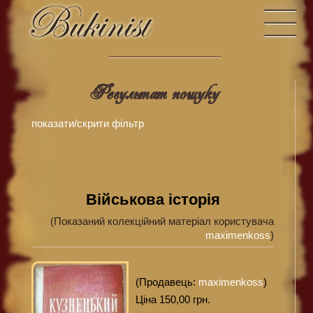
Результат пошуку
показати/скрити фiльтр
Військова історія
(Показаний колекційний матеріал користувача
maximenkoss
)
(Продавець:
maximenkoss
)
Ціна 150,00 грн.