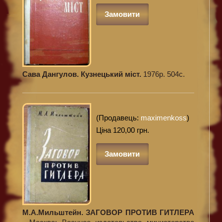
Замовити
Сава Дангулов. Кузнецький міст.
1976р. 504с.
(Продавець:
maximenkoss
)
Ціна 120,00 грн.
Замовити
М.А.Мильштейн. ЗАГОВОР ПРОТИВ ГИТЛЕРА