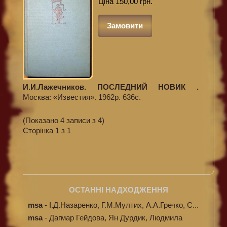
Ціна 150,00 грн.
Замовити
И.И.Лажечников. ПОСЛЕДНИЙ НОВИК .
Москва: «Известия». 1962р. 636с.
(Показано 4 записи з 4)
Сторінка 1 з 1
ОСТАННІ НАДХОДЖЕННЯ
msa
-
І.Д.Назаренко, Г.М.Мултих, А.А.Гречко, С...
msa
-
Дагмар Гейдова, Ян Дурдик, Людмила